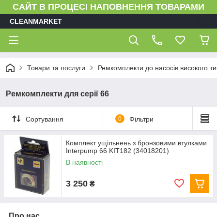
САЙТ В ПРОЦЕСІ НАПОВНЕННЯ ТОВАРАМИ
CLEANMARKET
Товари та послуги
Ремкомплекти до насосів високого ти
Ремкомплекти для серії 66
Сортування
0
Фільтри
Комплект ущільнень з бронзовими втулками
Interpump 66 KIT182 (34018201)
В наявності
3 250
₴
Про нас