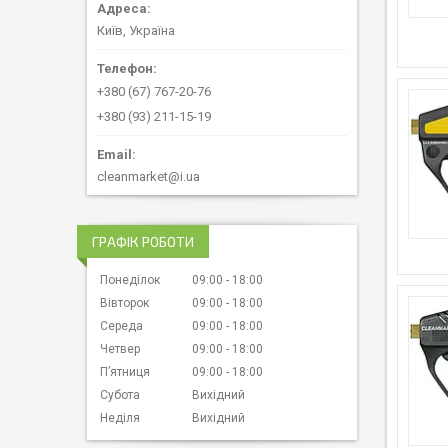
Київ, Україна
+380 (67) 767-20-76
+380 (93) 211-15-19
cleanmarket@i.ua
ГРАФІК РОБОТИ
Понеділок
09:00
18:00
Вівторок
09:00
18:00
Середа
09:00
18:00
Четвер
09:00
18:00
Пʼятниця
09:00
18:00
Субота
Вихідний
Неділя
Вихідний