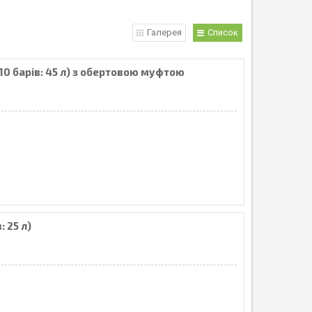
Галерея
Список
310 барів: 45 л) з обертовою муфтою
: 25 л)