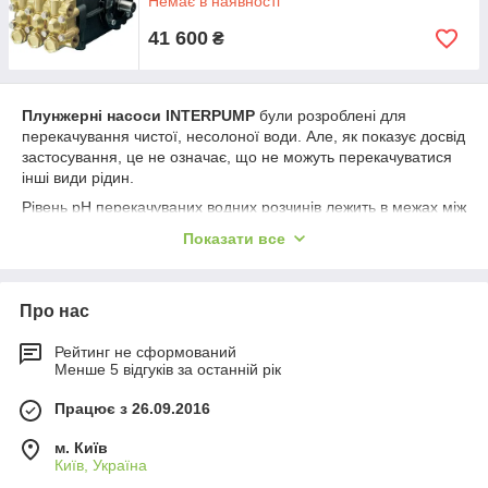
Немає в наявності
WS201
*
15
200
41 600
₴
WS162
*
18
160
WS152
21
150
Плунжерні насоси INTERPUMP
були розроблені для
WS202
*
21
200
перекачування чистої, несолоної води. Але, як показує досвід
* За запитом можливе виготовлення насоса з
застосування, це не означає, що не можуть перекачуватися
двостороннім валом.
інші види рідин.
Рівень рН перекачуваних водних розчинів лежить в межах між
4 та 11. У разі перекачування розчинів з рівнями рН 4 і 11,
Показати все
будь ласка, звертайтеся в технічний відділ.
Якщо вода містить абразивні частинки (пісок, стружка тощо)
більше 30 мікрон, то повинен бути встановлений відповідний
Про нас
фільтр.
Максимальна температура середовища для стандартних
Рейтинг не сформований
моделей плунжерних насосів INTERPUMP 65°C. Для
Менше 5 відгуків за останній рік
перекачування рідин з більш високими температурами (до
Працює з 26.09.2016
85°C) використовуються насоси серії HT.
Мінімальний тиск на вході насоса необхідне для його
м. Київ
нормальної роботи становить 1 бар, максимальне — 10 бар.
Київ, Україна