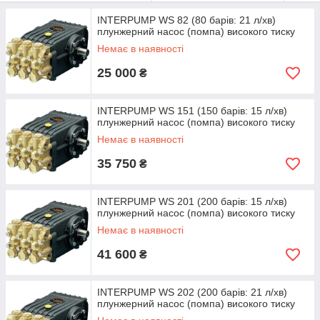
INTERPUMP WS 82 (80 барів: 21 л/хв)
плунжерний насос (помпа) високого тиску
Немає в наявності
25 000
₴
Продуктивність
Макс. тиск
Обороти пр
Модель
INTERPUMP WS 151 (150 барів: 15 л/хв)
насоса
плунжерний насос (помпа) високого тиску
л/хв
бар
об/хв
Немає в наявності
WS171
13
170
35 750
₴
WS133
13
120
WS101
15
100
INTERPUMP WS 201 (200 барів: 15 л/хв)
WS131
15
130
плунжерний насос (помпа) високого тиску
Немає в наявності
WS151
*
15
150
41 600
₴
WS92
18
90
WS132
18,7
120
1450
INTERPUMP WS 202 (200 барів: 21 л/хв)
WS82
21
80
плунжерний насос (помпа) високого тиску
WS102
21
100