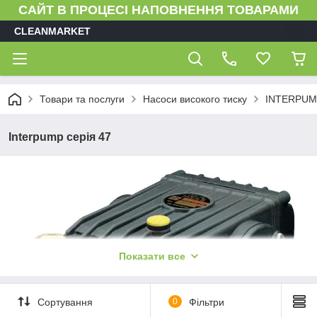
САЙТ В ПРОЦЕСІ НАПОВНЕННЯ ТОВАРАМИ
CLEANMARKET
Товари та послуги
Насоси високого тиску
INTERPUM
Interpump серія 47
Показати все
Сортування
0
Фільтри