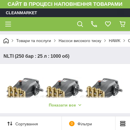
САЙТ В ПРОЦЕСІ НАПОВНЕННЯ ТОВАРАМИ
CLEANMARKET
Товари та послуги
Насоси високого тиску
HAWK
NLTI (250 бар : 25 л : 1000 об)
Показати все
Модель насоса
Продуктивність
Макс.тиск
Оборот
Сортування
0
Фільтри