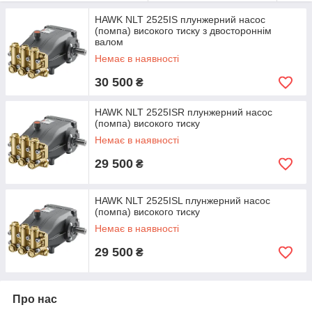
HAWK NLT 2525IS плунжерний насос
(помпа) високого тиску з двостороннім
валом
Немає в наявності
л/хв
бар
об/хв
30 500
₴
NLT 2525IS
25,0
250
1000
HAWK NLT 2525ISR плунжерний насос
(помпа) високого тиску
Немає в наявності
29 500
₴
HAWK NLT 2525ISL плунжерний насос
(помпа) високого тиску
Немає в наявності
29 500
₴
NLT 2525ISR/L
25,0
Про нас