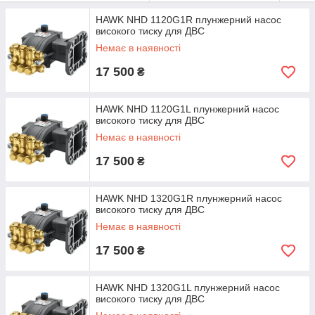
відсутності джерела електроенергії.
HAWK NHD 1120G1R плунжерний насос
Модель
Продуктивність
Максимальний
О
високого тиску для ДВС
насоса
тиск
Немає в наявності
л/хв
бар
17 500
₴
NHD
11,4
200
1120G1R/L
HAWK NHD 1120G1L плунжерний насос
NHD
13,0
високого тиску для ДВС
1320G1R/L
Немає в наявності
NHD
14,4
17 500
₴
1420G1R/L
R/L
– правий / лівий вал
HAWK NHD 1320G1R плунжерний насос
високого тиску для ДВС
Немає в наявності
17 500
₴
HAWK NHD 1320G1L плунжерний насос
високого тиску для ДВС