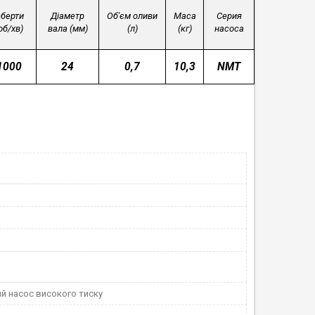
берти
Діаметр
Об'єм оливи
Маса
Серия
об/хв)
вала (мм)
(л)
(кг)
насоса
1000
24
0,7
10,3
NMT
й насос високого тиску