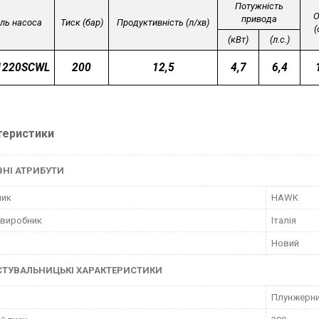
Потужність
О
привода
ль насоса
Тиск (бар)
Продуктивність (л/хв)
(
(кВт)
(л.с.)
1220SCWL
200
12,5
4,7
6,4
теристики
НІ АТРИБУТИ
ник
HAWK
 виробник
Італія
Новий
СТУВАЛЬНИЦЬКІ ХАРАКТЕРИСТИКИ
Плунжерни