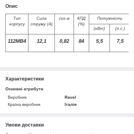
Опис
Тип
Сила
cos ⱷ
КПД
Потужність
корпусу
струму (А)
(%)
(кВт)
(л.с.)
112МВ4
12,1
0,82
84
5,5
7,5
Характеристики
Основні атрибути
Виробник
Ravel
Країна виробник
Італія
Умови доставки