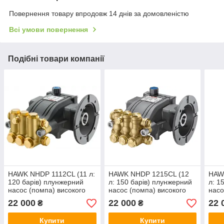
Повернення товару впродовж 14 днів за домовленістю
Всі умови повернення
Подібні товари компанії
HAWK NHDP 1112CL (11 л:
HAWK NHDP 1215CL (12
HAW
120 барів) плунжерний
л: 150 барів) плунжерний
л: 1
насос (помпа) високого
насос (помпа) високого
насо
тиску з фланцем
тиску з фланцем
тиск
22 000
22 000
22 
₴
₴
Купити
Купити