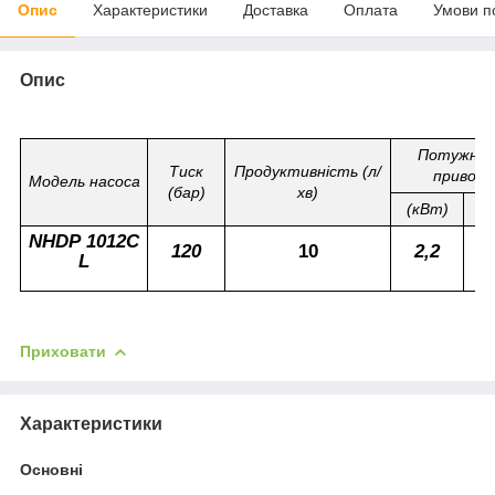
Опис
Характеристики
Доставка
Оплата
Умови п
Опис
Потужніс
Тиск
Продуктивність (л/
привода
Модель насоса
(бар)
хв)
(кВт)
(л
NHDP 1012С
120
10
2,2
L
Приховати
Характеристики
Основні