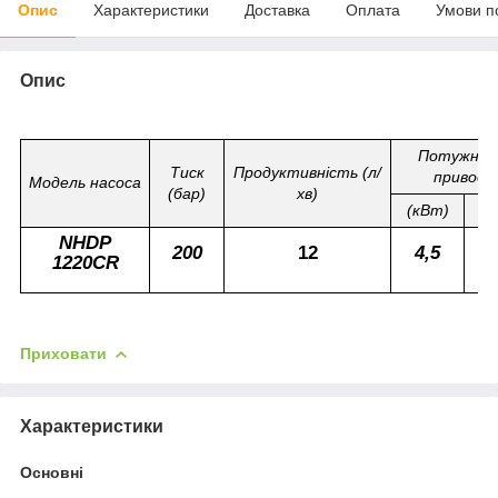
Опис
Характеристики
Доставка
Оплата
Умови п
Опис
Потужніс
Тиск
Продуктивність (л/
привода
Модель насоса
(бар)
хв)
(кВт)
(л
NHDP
200
12
4,5
6
1220СR
Приховати
Характеристики
Основні