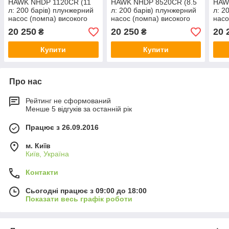
HAWK NHDP 1120CR (11
HAWK NHDP 8520CR (8.5
HAW
л: 200 барів) плунжерний
л: 200 барів) плунжерний
л: 2
насос (помпа) високого
насос (помпа) високого
насо
тиску з фланцем
тиску з фланцем
тиск
20 250
20 250
20 
₴
₴
Купити
Купити
Про нас
Рейтинг не сформований
Менше 5 відгуків за останній рік
Працює з 26.09.2016
м. Київ
Київ, Україна
Контакти
Сьогодні працює з 09:00 до 18:00
Показати весь графік роботи