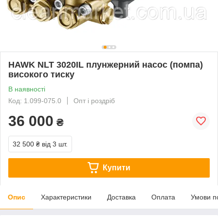
HAWK NLT 3020IL плунжерний насос (помпа)
високого тиску
В наявності
Код: 1.099-075.0
Опт і роздріб
36 000
₴
32 500 ₴
від 3 шт.
Купити
Опис
Характеристики
Доставка
Оплата
Умови п