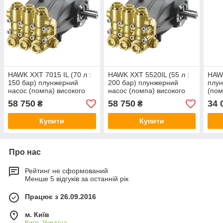
HAWK XXT 7015 IL (70 л :
HAWK XXT 5520IL (55 л :
HAW
150 бар) плунжерний
200 бар) плунжерний
плун
насос (помпа) високого
насос (помпа) високого
(пом
тиску
тиску
двос
58 750
58 750
34 
₴
₴
Купити
Купити
Про нас
Рейтинг не сформований
Менше 5 відгуків за останній рік
Працює з 26.09.2016
м. Київ
Київ, Україна