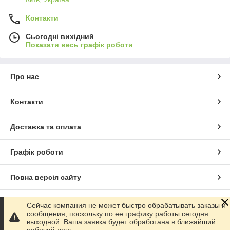
Контакти
Сьогодні вихідний
Показати весь графік роботи
Про нас
Контакти
Доставка та оплата
Графік роботи
Повна версія сайту
Сайт створено на маркетплейсі
Prom.ua
Сейчас компания не может быстро обрабатывать заказы и
сообщения, поскольку по ее графику работы сегодня
выходной. Ваша заявка будет обработана в ближайший
Політика конфіденційності