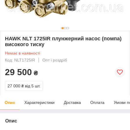
HAWK NLT 1725IR плунжерний насос (помпа)
високого тиску
Немає в наявності
Код: NLT1725IR
Опт і роздріб
29 500
₴
27 000 ₴
від 5 шт.
Опис
Характеристики
Доставка
Оплата
Умови п
Опис