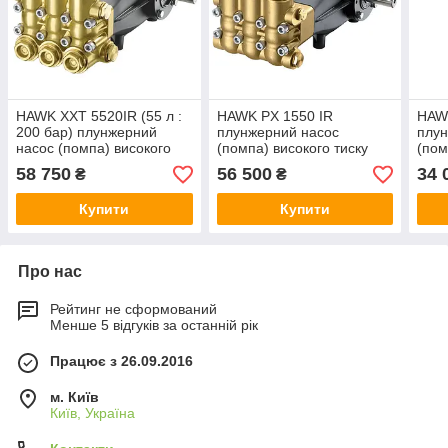
HAWK XXT 5520IR (55 л :
HAWK PX 1550 IR
HAW
200 бар) плунжерний
плунжерний насос
плун
насос (помпа) високого
(помпа) високого тиску
(пом
тиску
двос
58 750
56 500
34 
₴
₴
Купити
Купити
Про нас
Рейтинг не сформований
Менше 5 відгуків за останній рік
Працює з 26.09.2016
м. Київ
Київ, Україна