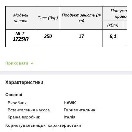
Потужніс
Модель
Продуктивність (л/
привода
Тиск (бар)
насоса
хв)
(кВт)
(л
NLT
250
17
8,1
1
1725IR
Приховати
Характеристики
Основні
Виробник
HAWK
Встановлення насоса
Горизонтальна
Країна виробник
Італія
Користувальницькі характеристики