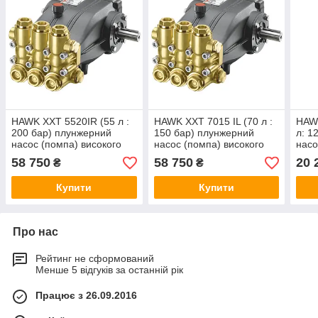
HAWK XXT 5520IR (55 л :
HAWK XXT 7015 IL (70 л :
HAW
200 бар) плунжерний
150 бар) плунжерний
л: 1
насос (помпа) високого
насос (помпа) високого
насо
тиску
тиску
тиск
58 750
58 750
20 
₴
₴
Купити
Купити
Про нас
Рейтинг не сформований
Менше 5 відгуків за останній рік
Працює з 26.09.2016