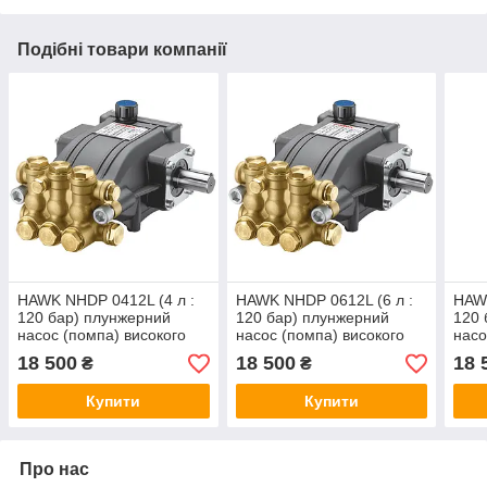
Подібні товари компанії
HAWK NHDP 0412L (4 л :
HAWK NHDP 0612L (6 л :
HAWK
120 бар) плунжерний
120 бар) плунжерний
120 
насос (помпа) високого
насос (помпа) високого
насо
тиску
тиску
тиск
18 500
18 500
18 
₴
₴
Купити
Купити
Про нас